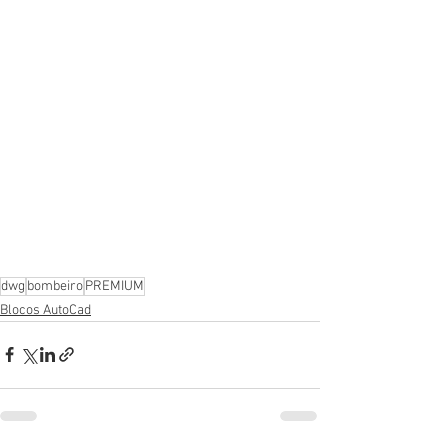
dwg
bombeiro
PREMIUM
Blocos AutoCad