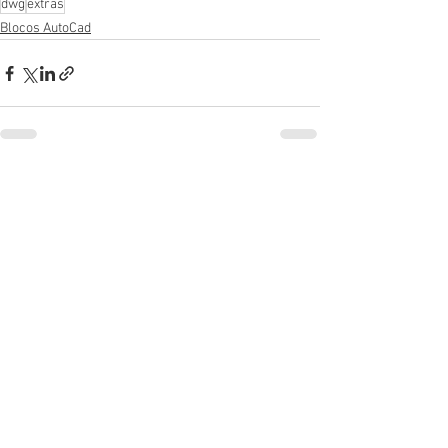
dwg
extras
Blocos AutoCad