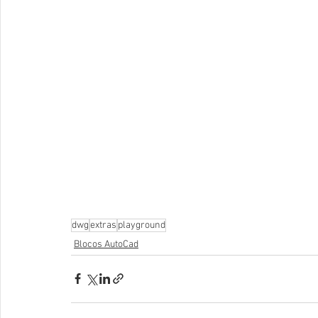
dwg
extras
playground
Blocos AutoCad