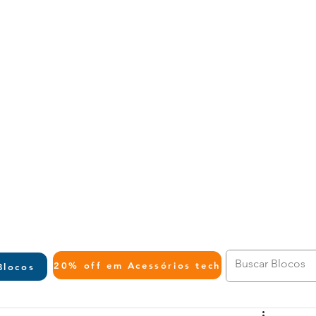
L
20% off em Acessórios tech
Blocos