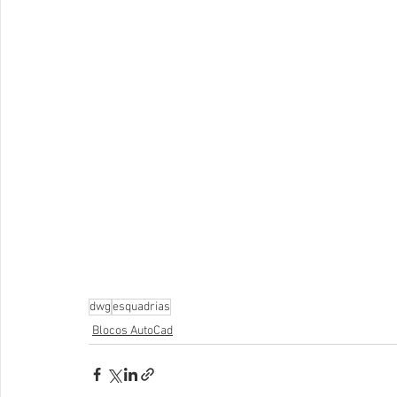
dwg
esquadrias
Blocos AutoCad