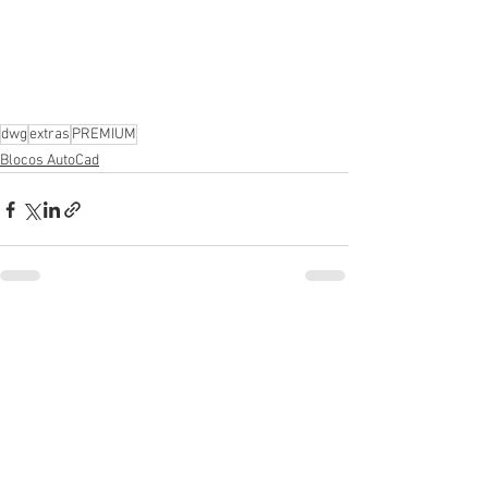
dwg
extras
PREMIUM
Blocos AutoCad