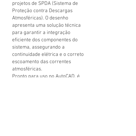
projetos de SPDA (Sistema de
Proteção contra Descargas
Atmosféricas). O desenho
apresenta uma solução técnica
para garantir a integração
eficiente dos componentes do
sistema, assegurando a
continuidade elétrica e o correto
escoamento das correntes
atmosféricas.
Pronto para uso no AutoCAD, é
ideal para engenheiros,
projetistas e instaladores que
buscam mais agilidade, precisão
e padronização na elaboração
de projetos de SPDA.