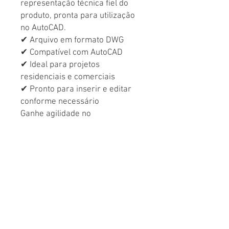
representação técnica fiel do
produto, pronta para utilização
no AutoCAD.
✔ Arquivo em formato DWG
✔ Compatível com AutoCAD
✔ Ideal para projetos
residenciais e comerciais
✔ Pronto para inserir e editar
conforme necessário
Ganhe agilidade no
desenvolvimento dos seus
projetos com um bloco técnico
de alta qualidade e acabamento
profissional.