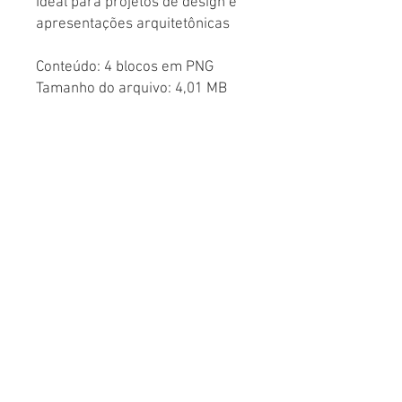
Ideal para projetos de design e
apresentações arquitetônicas
Conteúdo: 4 blocos em PNG
Tamanho do arquivo: 4,01 MB
Garanta mais realismo e
qualidade em suas
representações!
© CEDCAD Studio – Architectural Visualization
atendimento@cedcad.com.br
Online support
© CEDCAD Studio – Architectural Visualization
© CEDCAD Studio –
atendimento@cedcad.com.br
Architectural Visualization