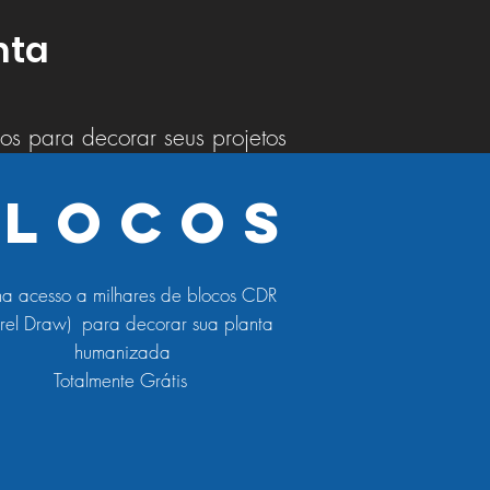
nta
os para decorar seus projetos
Blocos
ha acesso a milhares de blocos CDR
rel Draw) para decorar sua planta
humanizada
Totalmente Grátis