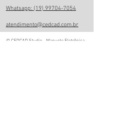
Whatsapp: (19) 99704-7054
atendimento@cedcad.com.br
© CEDCAD Studio - Maquete Eletrônica -
CNPJ:
13.998.076
/0001-08
Whatsapp: (19) 99704-
7054
-
atendimento@cedcad.com.br
atendimento On-line para todo Brasil
© CEDCAD Studio – Architectural Visualization
atendimento@cedcad.com.br
Online support
© CEDCAD Studio – Architectural Visualization
© CEDCAD Studio –