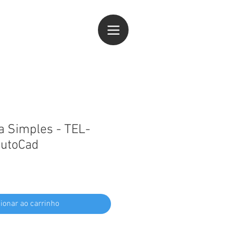
ogin
a Simples - TEL-
AutoCad
ionar ao carrinho