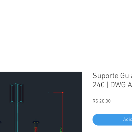
L
Suporte Gui
240 | DWG 
Preço
R$ 20,00
Adic