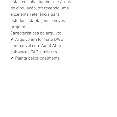
estar, cozinha, banheiro e áreas
de circulação, oferecendo uma
excelente referência para
estudos, adaptações e novos
projetos.
Características do arquivo:
✔ Arquivo em formato DWG
compatível com AutoCAD e
softwares CAD similares
✔ Planta baixa totalmente
editável
✔ Layout compacto e funcional
✔ Ideal para projetos
residenciais de pequeno porte
✔ Excelente para estudos,
referências e desenvolvimento
de projetos personalizados
Economize tempo no
desenvolvimento dos seus