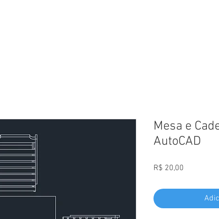
L
Mesa e Cade
AutoCAD
Preço
R$ 20,00
Adic