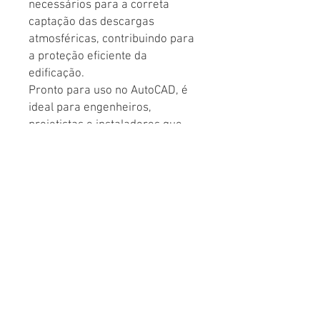
necessários para a correta
captação das descargas
atmosféricas, contribuindo para
a proteção eficiente da
edificação.
Pronto para uso no AutoCAD, é
ideal para engenheiros,
projetistas e instaladores que
buscam mais agilidade, precisão
e padronização na elaboração
de projetos de SPDA.
© CEDCAD Studio - Soluções Digitais para Arquitetura e Engenharia
WhatsApp: (19) 99704-7054
-
atendimento@cedcad.com.br
Atendimento on-line para todo Brasil
CNPJ:
13.998.076
/0001-08