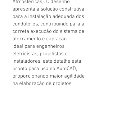
Atmosféricas). O desenho
apresenta a solução construtiva
para a instalação adequada dos
condutores, contribuindo para a
correta execução do sistema de
aterramento e captação.
Ideal para engenheiros
eletricistas, projetistas e
instaladores, este detalhe está
pronto para uso no AutoCAD,
proporcionando maior agilidade
na elaboração de projetos,
padronização dos desenhos
técnicos e aumento da
produtividade no
desenvolvimento de
documentação executiva.