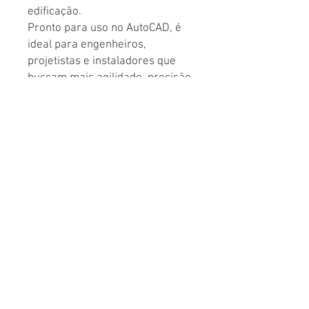
edificação.
Pronto para uso no AutoCAD, é
ideal para engenheiros,
projetistas e instaladores que
buscam mais agilidade, precisão
e padronização na elaboração
de projetos de SPDA.
© CEDCAD Studio - Soluções Digitais para Arquitetura e Engenharia
WhatsApp: (19) 99704-7054
-
atendimento@cedcad.com.br
Atendimento on-line para todo Brasil
CNPJ:
13.998.076
/0001-08
Serviços
Recursos DWG
Maquete Eletrônica 3D
Biblioteca de Blocos