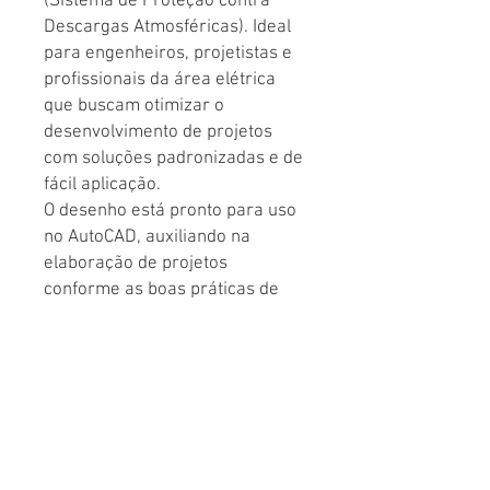
(Sistema de Proteção contra
Descargas Atmosféricas). Ideal
para engenheiros, projetistas e
profissionais da área elétrica
que buscam otimizar o
desenvolvimento de projetos
com soluções padronizadas e de
fácil aplicação.
O desenho está pronto para uso
no AutoCAD, auxiliando na
elaboração de projetos
conforme as boas práticas de
proteção contra descargas
atmosféricas, proporcionando
maior agilidade, precisão e
produtividade no processo de
projeto.