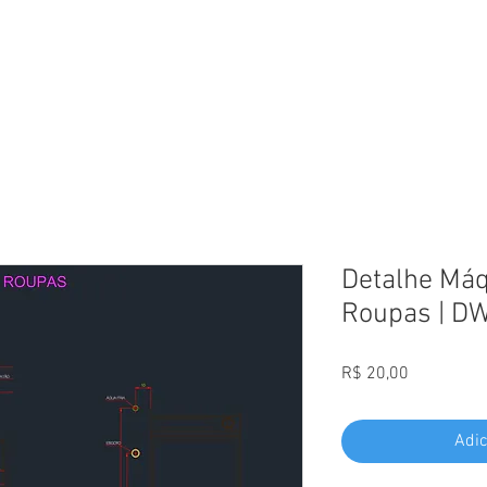
L
Detalhe Máq
Roupas | D
Preço
R$ 20,00
Adic