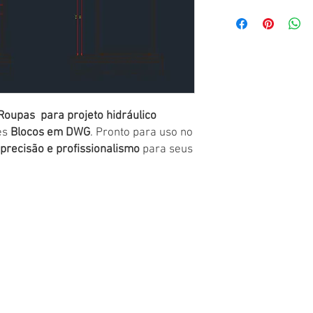
oupas para projeto hidráulico
es
Blocos em DWG
. Pronto para uso no
 precisão e profissionalismo
para seus
 Arquitetura e Engenharia
o@cedcad.com.br