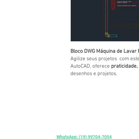
Bloco DWG Máquina de Lavar R
Agilize seus projetos com est
AutoCAD, oferece
praticidade,
desenhos e projetos.
© CEDCAD Studio - Soluções Digitais para
WhatsApp: (19) 99704-7054
-
atendiment