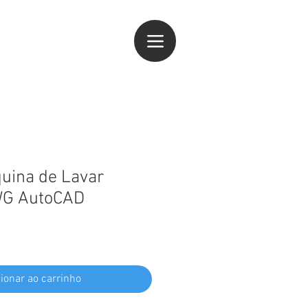
ogin
uina de Lavar
WG AutoCAD
ionar ao carrinho