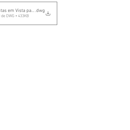
tas em Vista para Interiores
.dwg
 de DWG • 433KB