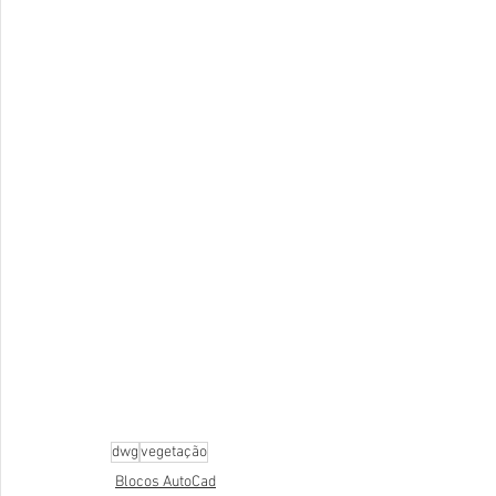
dwg
vegetação
Blocos AutoCad