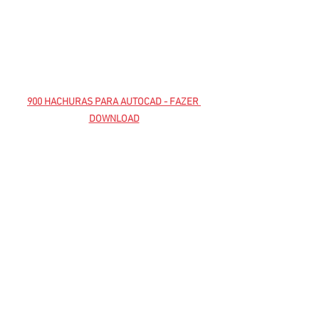
900 HACHURAS PARA AUTOCAD - FAZER 
DOWNLOAD
dwg
hachuras
Blocos AutoCad