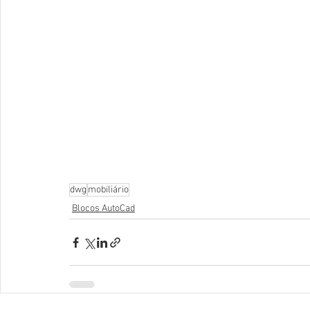
dwg
mobiliário
Blocos AutoCad