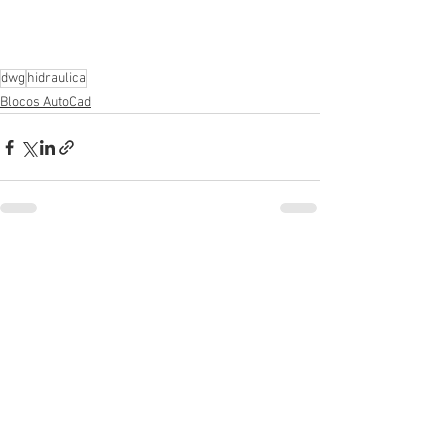
dwg
hidraulica
Blocos AutoCad