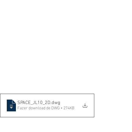
SPACE_JL10_2D
.dwg
Fazer download de DWG • 274KB