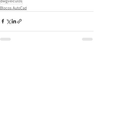
dwg
veículos
Blocos AutoCad