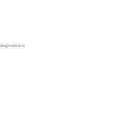
dwg
mobiliário
Blocos AutoCad