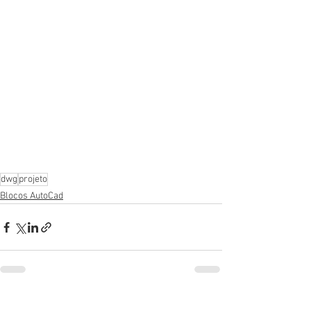
dwg
projeto
Blocos AutoCad