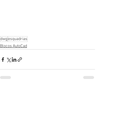
dwg
esquadrias
Blocos AutoCad