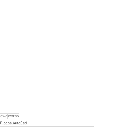
dwg
extras
Blocos AutoCad