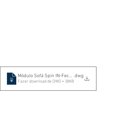
Módulo Sofá Spin IN-Fechamento EX 36845
.dwg
Fazer download de DWG • 38KB