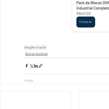
Pack de Blocos DWG
Industrial Complet
R$60.00
Comprar
dwg
decoração
Blocos AutoCad