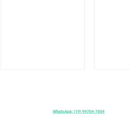
© CEDCAD Studio - Soluções Digitais para
WhatsApp: (19) 99704-7054
-
atendiment
Atendimento on-line para todo Brasil
CNPJ: 13.998.076/0001-08
Porta Frizza
Portas com Venezianas e