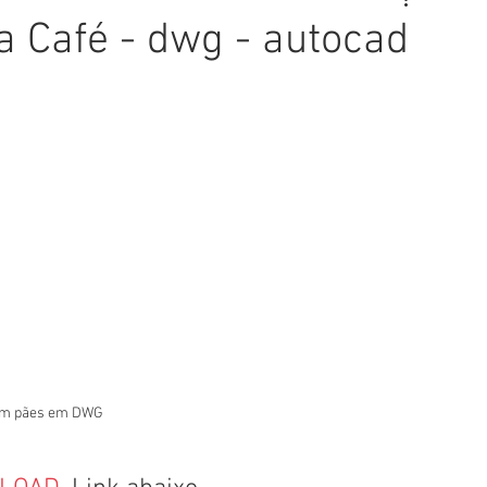
a Café - dwg - autocad
om pães em DWG