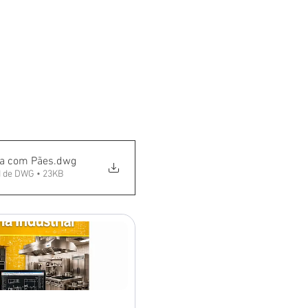
ta com Pães
.dwg
 de DWG • 23KB