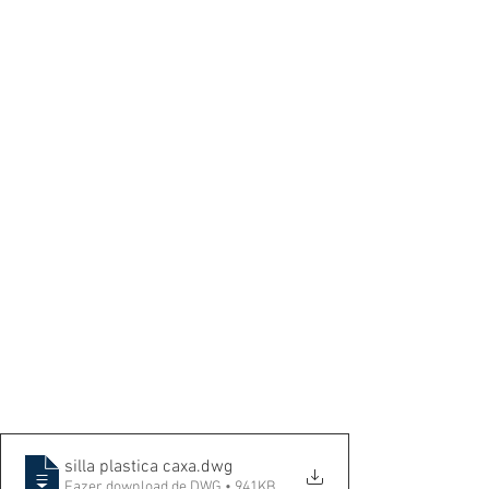
silla plastica caxa
.dwg
Fazer download de DWG • 941KB