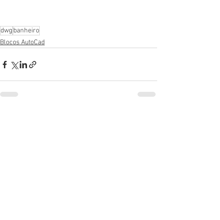
dwg
banheiro
Blocos AutoCad