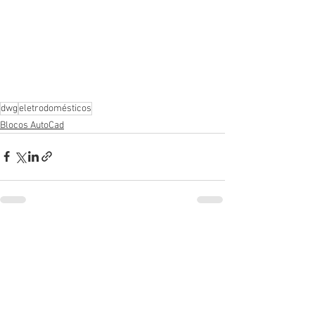
dwg
eletrodomésticos
Blocos AutoCad