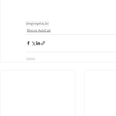
dwg
vegetação
Blocos AutoCad