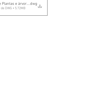
 Plantas e àrvores
.dwg
 de DWG • 5.72MB